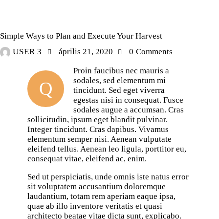
ORGANIC
Simple Ways to Plan and Execute Your Harvest
USER 3
április 21, 2020
0
Comments
Proin faucibus nec mauris a
sodales, sed elementum mi
Q
tincidunt. Sed eget viverra
egestas nisi in consequat. Fusce
sodales augue a accumsan. Cras
sollicitudin, ipsum eget blandit pulvinar.
Integer tincidunt. Cras dapibus. Vivamus
elementum semper nisi. Aenean vulputate
eleifend tellus. Aenean leo ligula, porttitor eu,
consequat vitae, eleifend ac, enim.
Sed ut perspiciatis, unde omnis iste natus error
sit voluptatem accusantium doloremque
laudantium, totam rem aperiam eaque ipsa,
quae ab illo inventore veritatis et quasi
architecto beatae vitae dicta sunt, explicabo.