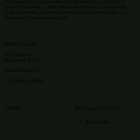
A Kabargo Kft. a hazai vetőmag forgalmazás új szereplője. A
szegedi székhelyű, családi vállalkozás elhivatott a szakmaiság, a
jó fajtaválaszték, a modern precíziós technika-technológia és a
fenntartható mezőgazdaság felé.
Elérhetőségek
6724 Szeged —
Nádas utca 9. 2/8.
iroda@kabagro.hu
+36 30 643 3868
Linkek
Közösségi oldalaink
Facebook