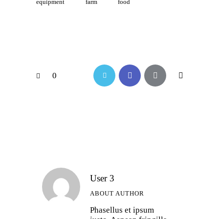
equipment
farm
food
0
User 3
ABOUT AUTHOR
Phasellus et ipsum