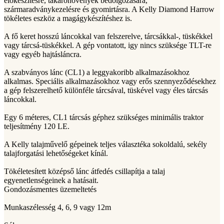
előkészítésre, takarónövények bedolgozására,
szármaradványkezelésre és gyomirtásra. A Kelly Diamond Harrow
tökéletes eszköz a magágykészítéshez is.
A fő keret hosszú láncokkal van felszerelve, tárcsákkal-, tüskékkel
vagy tárcsá-tüskékkel. A gép vontatott, igy nincs szüksége TLT-re
vagy egyéb hajtásláncra.
A szabványos lánc (CL1) a leggyakoribb alkalmazásokhoz
alkalmas. Speciális alkalmazásokhoz vagy erős szennyeződésekhez
a gép felszerelhető különféle tárcsával, tüskével vagy éles tárcsás
láncokkal.
Egy 6 méteres, CL1 tárcsás géphez szükséges minimális traktor
teljesítmény 120 LE.
A Kelly talajművelő gépeinek teljes választéka sokoldalú, sekély
talajforgatási lehetőségeket kínál.
Tökéletesített középső lánc átfedés csillapítja a talaj
egyenetlenségeinek a hatásait.
Gondozásmentes üzemeltetés
Munkaszélesség 4, 6, 9 vagy 12m