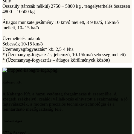
Súly
Összsúly (tárcsák nélkül) 2750 – 5800 kg , tengelyterhelés összesen
4800 – 10500 kg
Átlagos munkateljesítmény 10 km/ó mellett, 8-9 ha/ó, 15km/ó
mellett, 10- 15 ha/ó
Üzemeltetési adatok
Sebesség 10-15 km/ó
Üzemanyagfogyasztás* kb. 2,5-4 l/ha
* (Üzemanyag-fogyasztás, jellemző, 10-15km/ó sebesség mellett)
* (Üzemanyag-fogyasztás – átlagos körülmények között)
Kabagro Kft.
A Kabargo Kft. a hazai vetőmag forgalmazás új szereplője. A
szegedi székhelyű, családi vállalkozás elhivatott a szakmaiság, a jó
fajtaválaszték, a modern precíziós technika-technológia és a
fenntartható mezőgazdaság felé.
Elérhetőségek
6724 Szeged —