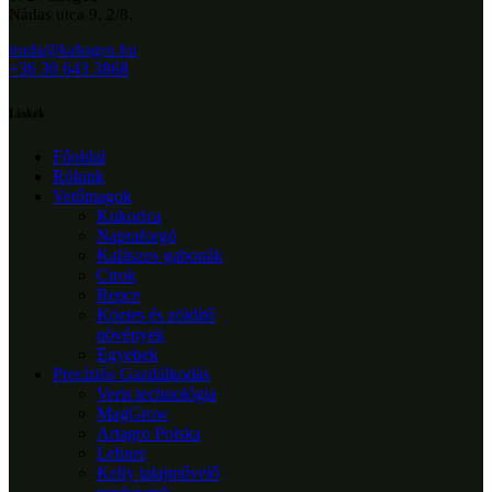
Nádas utca 9. 2/8.
iroda@kabagro.hu
+36 30 643 3868
Linkek
Főoldal
Rólunk
Vetőmagok
Kukorica
Napraforgó
Kalászos gabonák
Cirok
Repce
Köztes és zöldítő
növények
Egyebek
Precíziós Gazdálkodás
Veris technológia
MagGrow
Artagro Polska
Lehner
Kelly talajművelő