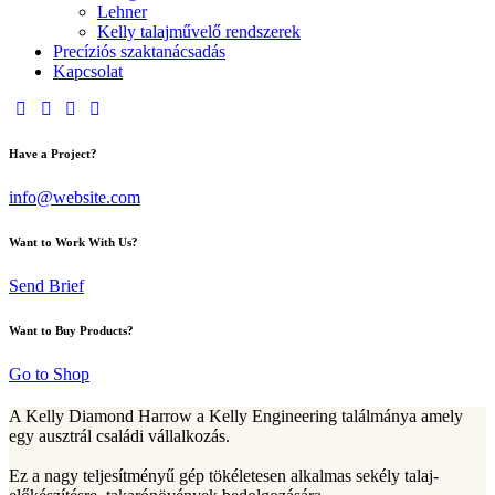
Lehner
Kelly talajművelő rendszerek
Precíziós szaktanácsadás
Kapcsolat
Have a Project?
info@website.com
Want to Work With Us?
Send Brief
Want to Buy Products?
Go to Shop
A Kelly Diamond Harrow a Kelly Engineering találmánya amely
egy ausztrál családi vállalkozás.
Ez a nagy teljesítményű gép tökéletesen alkalmas sekély talaj-