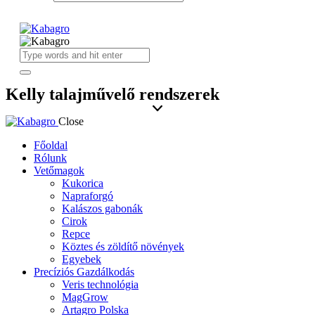
Kelly talajművelő rendszerek
Close
Főoldal
Rólunk
Vetőmagok
Kukorica
Napraforgó
Kalászos gabonák
Cirok
Repce
Köztes és zöldítő növények
Egyebek
Precíziós Gazdálkodás
Veris technológia
MagGrow
Artagro Polska