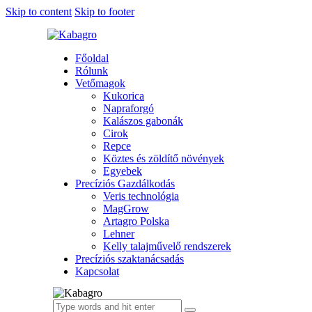
Skip to content
Skip to footer
Főoldal
Rólunk
Vetőmagok
Kukorica
Napraforgó
Kalászos gabonák
Cirok
Repce
Köztes és zöldítő növények
Egyebek
Precíziós Gazdálkodás
Veris technológia
MagGrow
Artagro Polska
Lehner
Kelly talajművelő rendszerek
Precíziós szaktanácsadás
Kapcsolat