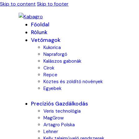
Skip to content
Skip to footer
Főoldal
Rólunk
Vetőmagok
Kukorica
Napraforgó
Kalászos gabonák
Cirok
Repce
Köztes és zöldítő növények
Egyebek
Precíziós Gazdálkodás
Veris technológia
MagGrow
Artagro Polska
Lehner
Kelly talajművelő rendszerek