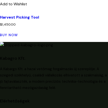
Add to Wishlist
Harvest Picking Tool
$
1,450.00
BUY NOW
Kabagro Kft.
A Kabargo Kft. a hazai vetőmag forgalmazás új szereplője. A
szegedi székhelyű, családi vállalkozás elhivatott a szakmaiság, a
jó fajtaválaszték, a modern precíziós technika-technológia és a
fenntartható mezőgazdaság felé.
Elérhetőségek