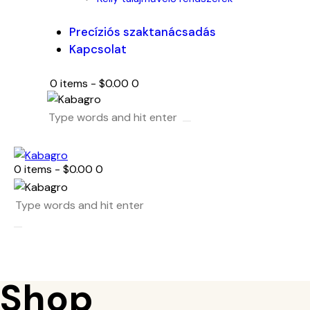
Precíziós szaktanácsadás
Kapcsolat
0 items
-
$0.00
0
0 items
-
$0.00
0
Shop