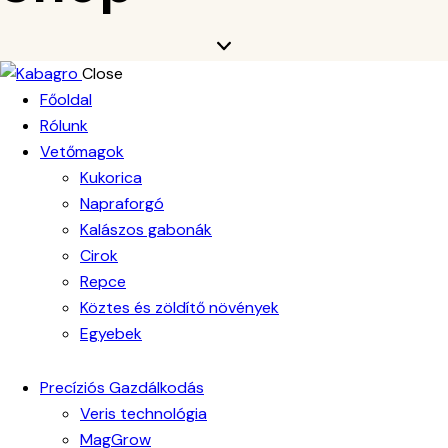
Close
Főoldal
Rólunk
Vetőmagok
Kukorica
Napraforgó
Kalászos gabonák
Cirok
Repce
Köztes és zöldítő növények
Egyebek
Precíziós Gazdálkodás
Veris technológia
MagGrow