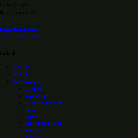
6724 Szeged —
Nádas utca 9. 2/8.
iroda@kabagro.hu
+36 30 643 3868
Linkek
Főoldal
Rólunk
Vetőmagok
Kukorica
Napraforgó
Kalászos gabonák
Cirok
Repce
Köztes és zöldítő
növények
Egyebek