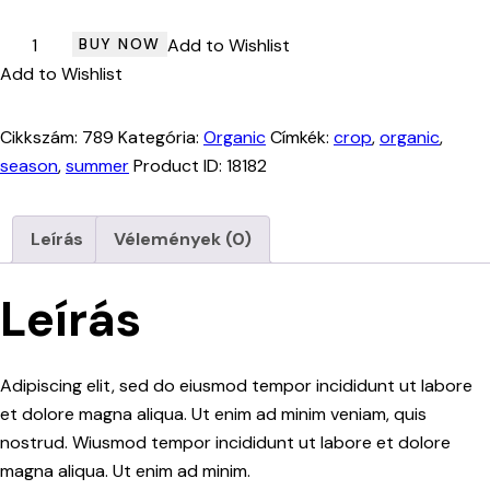
Sweet
BUY NOW
Add to Wishlist
Corn
Add to Wishlist
mennyiség
Cikkszám:
789
Kategória:
Organic
Címkék:
crop
,
organic
,
season
,
summer
Product ID:
18182
Leírás
Vélemények (0)
Leírás
Adipiscing elit, sed do eiusmod tempor incididunt ut labore
et dolore magna aliqua. Ut enim ad minim veniam, quis
nostrud. Wiusmod tempor incididunt ut labore et dolore
magna aliqua. Ut enim ad minim.