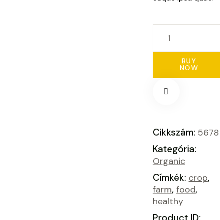
BUY
NOW
Cikkszám:
5678
Kategória:
Organic
Címkék:
,
crop
,
,
farm
food
healthy
Product ID: