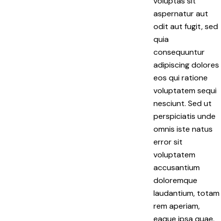
voluptas sit
aspernatur aut
odit aut fugit, sed
quia
consequuntur
adipiscing dolores
eos qui ratione
voluptatem sequi
nesciunt. Sed ut
perspiciatis unde
omnis iste natus
error sit
voluptatem
accusantium
doloremque
laudantium, totam
rem aperiam,
eaque ipsa quae.