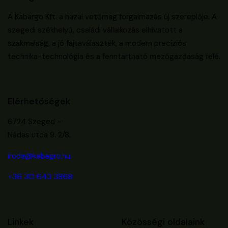
A Kabargo Kft. a hazai vetőmag forgalmazás új szereplője. A
szegedi székhelyű, családi vállalkozás elhivatott a
szakmaiság, a jó fajtaválaszték, a modern precíziós
technika-technológia és a fenntartható mezőgazdaság felé.
Elérhetőségek
6724 Szeged —
Nádas utca 9. 2/8.
iroda@kabagro.hu
+36 30 643 3868
Linkek
Közösségi oldalaink