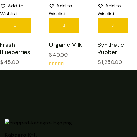
Add to
Add to
Add to
Wishlist
Wishlist
Wishlist
Fresh
Organic Milk
Synthetic
Blueberries
Rubber
$
40.00
$
45.00
$
1,250.00
Értékelés:
5.00
/ 5
Kabagro Kft.