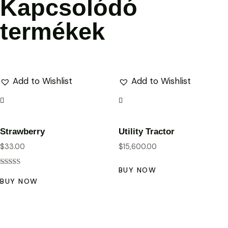
Kapcsolódó
termékek
Add to Wishlist
Add to Wishlist
Strawberry
Utility Tractor
$
33.00
$
15,600.00
BUY NOW
Értékelés:
5.00
BUY NOW
/ 5