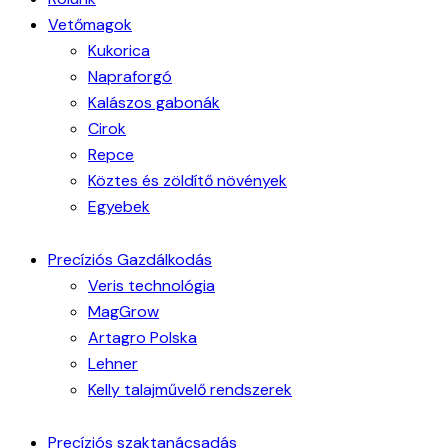
Vetőmagok
Kukorica
Napraforgó
Kalászos gabonák
Cirok
Repce
Köztes és zöldítő növények
Egyebek
Precíziós Gazdálkodás
Veris technológia
MagGrow
Artagro Polska
Lehner
Kelly talajművelő rendszerek
Precíziós szaktanácsadás