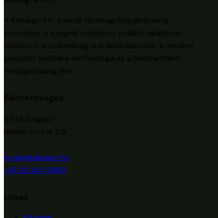
A Kabargo Kft. a hazai vetőmag forgalmazás új
szereplője. A szegedi székhelyű, családi vállalkozás
elhivatott a szakmaiság, a jó fajtaválaszték, a modern
precíziós technika-technológia és a fenntartható
mezőgazdaság felé.
Elérhetőségek
6724 Szeged —
Nádas utca 9. 2/8.
iroda@kabagro.hu
+36 30 643 3868
Linkek