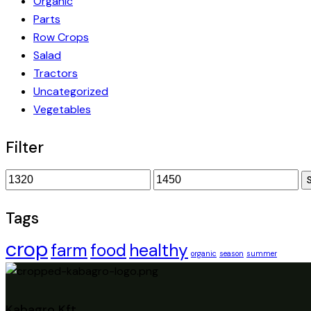
Organic
Parts
Row Crops
Salad
Tractors
Uncategorized
Vegetables
Filter
Min
Max
ár
ár
Tags
crop
farm
food
healthy
organic
season
summer
Kabagro Kft.