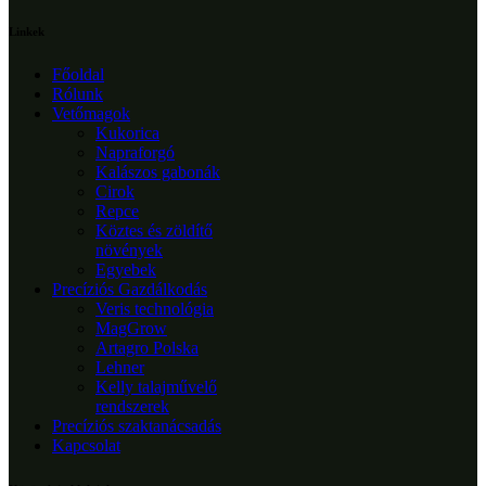
Linkek
Főoldal
Rólunk
Vetőmagok
Kukorica
Napraforgó
Kalászos gabonák
Cirok
Repce
Köztes és zöldítő
növények
Egyebek
Precíziós Gazdálkodás
Veris technológia
MagGrow
Artagro Polska
Lehner
Kelly talajművelő
rendszerek
Precíziós szaktanácsadás
Kapcsolat