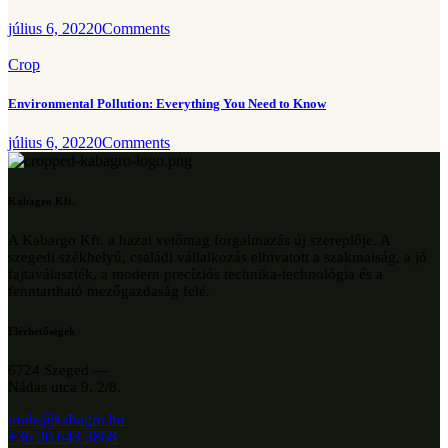
július 6, 2022
0
Comments
Crop
Environmental Pollution: Everything You Need to Know
július 6, 2022
0
Comments
Kabagro Kft.
A Kabargo Kft. a hazai vetőmag forgalmazás új szereplője. A
szegedi székhelyű, családi vállalkozás elhivatott a szakmaiság, a jó
fajtaválaszték, a modern precíziós technika-technológia és a
fenntartható mezőgazdaság felé.
Elérhetőségek
6724 Szeged —
Nádas utca 9. 2/8.
iroda@kabagro.hu
+36 30 643 3868