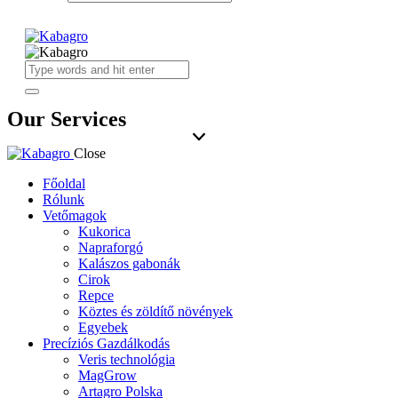
Our Services
Close
Főoldal
Rólunk
Vetőmagok
Kukorica
Napraforgó
Kalászos gabonák
Cirok
Repce
Köztes és zöldítő növények
Egyebek
Precíziós Gazdálkodás
Veris technológia
MagGrow
Artagro Polska