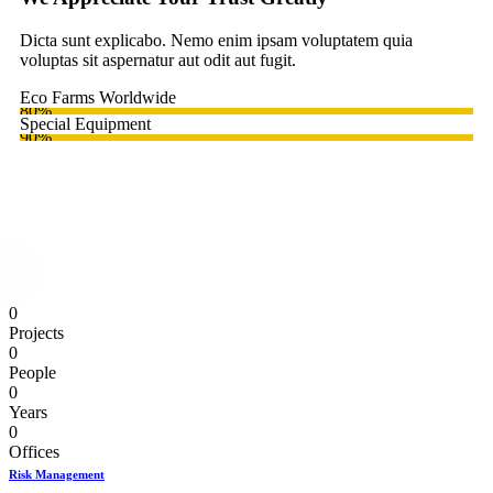
Dicta sunt explicabo. Nemo enim ipsam voluptatem quia
voluptas sit aspernatur aut odit aut fugit.
Eco Farms Worldwide
80%
Special Equipment
90%
0
Projects
0
People
0
Years
0
Offices
Risk Management