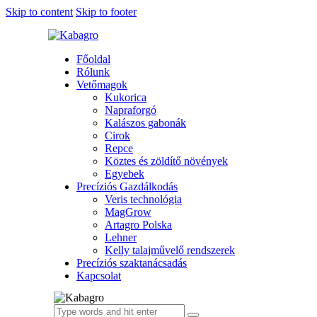
Skip to content
Skip to footer
Főoldal
Rólunk
Vetőmagok
Kukorica
Napraforgó
Kalászos gabonák
Cirok
Repce
Köztes és zöldítő növények
Egyebek
Precíziós Gazdálkodás
Veris technológia
MagGrow
Artagro Polska
Lehner
Kelly talajművelő rendszerek
Precíziós szaktanácsadás
Kapcsolat