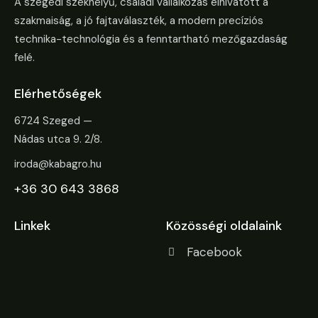
A szegedi székhelyű, családi vállalkozás elhivatott a
szakmaiság, a jó fajtaválaszték, a modern precíziós
technika-technológia és a fenntartható mezőgazdaság
felé.
Elérhetőségek
6724 Szeged —
Nádas utca 9. 2/8.
iroda@kabagro.hu
+36 30 643 3868
Linkek
Közösségi oldalaink
Facebook